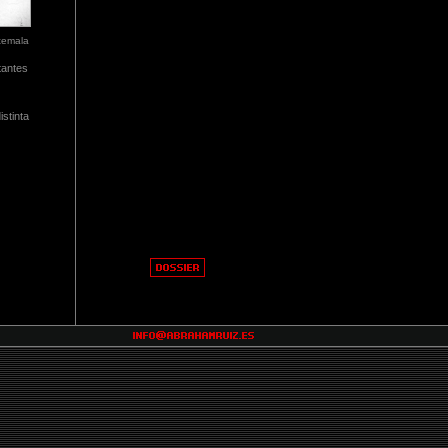
atemala
tantes
stinta