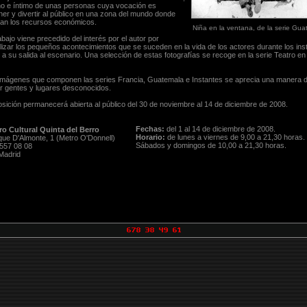
no e íntimo de unas personas cuya vocación es
ner y divertir al público en una zona del mundo donde
an los recursos económicos.
Niña en la ventana, de la serie Gu
abajo viene precedido del interés por el autor por
lizar los pequeños acontecimientos que se suceden en la vida de los actores durante los ins
 a su salida al escenario. Una selección de estas fotografías se recoge en la serie Teatro en
imágenes que componen las series Francia, Guatemala e Instantes se aprecia una manera di
r gentes y lugares desconocidos.
sición permanecerá abierta al público del 30 de noviembre al 14 de diciembre de 2008.
Fechas:
del 1 al 14 de diciembre de 2008.
o Cultural Quinta del Berro
Horario:
de lunes a viernes de 9,00 a 21,30 horas.
que D'Almonte, 1 (Metro O'Donnell)
Sábados y domingos de 10,00 a 21,30 horas.
 557 08 08
Madrid