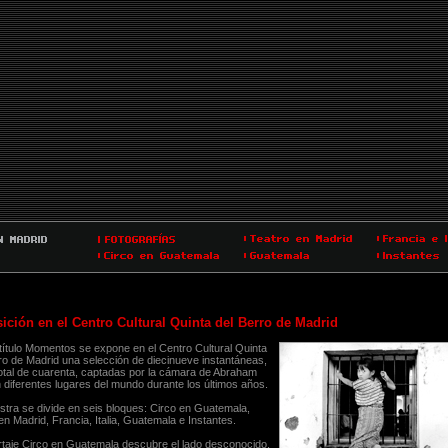
ición en el Centro Cultural Quinta del Berro de Madrid
 título Momentos se expone en el Centro Cultural Quinta
ro de Madrid una selección de diecinueve instantáneas,
otal de cuarenta, captadas por la cámara de Abraham
 diferentes lugares del mundo durante los últimos años.
tra se divide en seis bloques: Circo en Guatemala,
en Madrid, Francia, Italia, Guatemala e Instantes.
rtaje Circo en Guatemala descubre el lado desconocido,