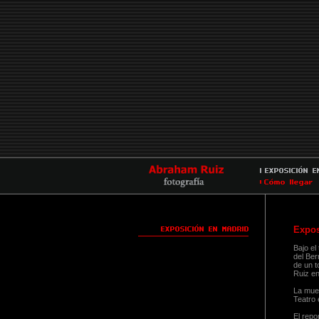
Expos
Bajo el
del Ber
de un t
Ruiz en
La mues
Teatro 
El repo