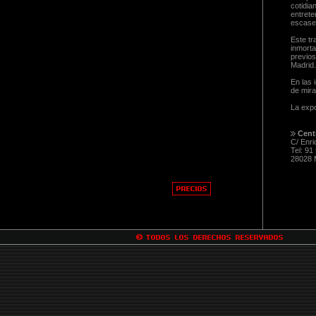
cotidia
entrete
escase
Este tr
inmorta
previos
Madrid.
En las 
de mira
La expo
Centr
C/ Enri
Tel: 91
28028 