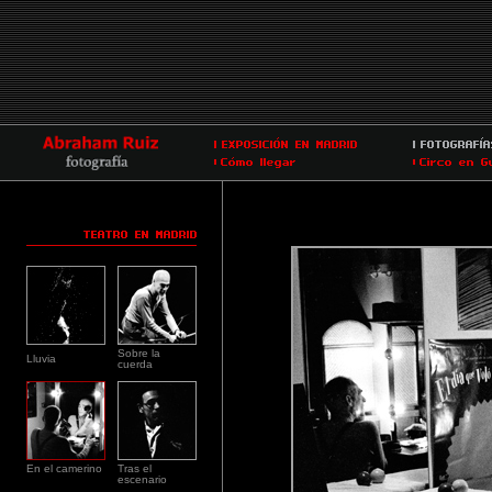
Sobre la
Lluvia
cuerda
En el camerino
Tras el
escenario